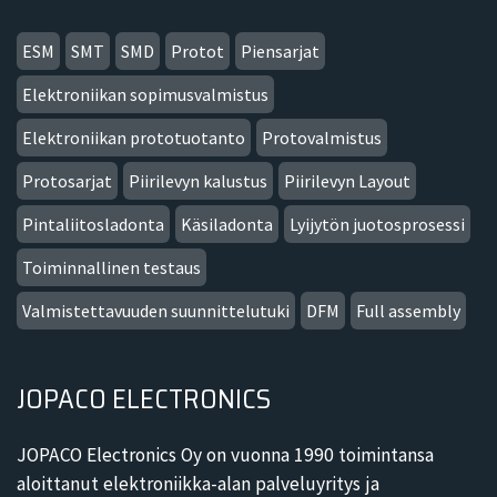
ESM
SMT
SMD
Protot
Piensarjat
Elektroniikan sopimusvalmistus
Elektroniikan prototuotanto
Protovalmistus
Protosarjat
Piirilevyn kalustus
Piirilevyn Layout
Pintaliitosladonta
Käsiladonta
Lyijytön juotosprosessi
Toiminnallinen testaus
Valmistettavuuden suunnittelutuki
DFM
Full assembly
JOPACO ELECTRONICS
JOPACO Electronics Oy on vuonna 1990 toimintansa
aloittanut elektroniikka-alan palveluyritys ja