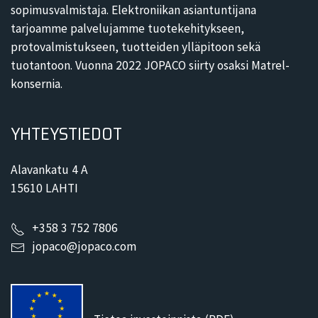
sopimusvalmistaja. Elektroniikan asiantuntijana
tarjoamme palvelujamme tuotekehitykseen,
protovalmistukseen, tuotteiden ylläpitoon sekä
tuotantoon. Vuonna 2022 JOPACO siirty osaksi Matrel-
konsernia.
YHTEYSTIEDOT
Alavankatu 4 A
15610 LAHTI
+358 3 752 7806
jopaco@jopaco.com