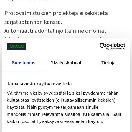
Protovalmistuksen projekteja ei sekoiteta
sarjatuotannon kanssa.
Automaattiladontalinjoillamme on omat
laitteistonsa, prototuotannolle on omistettu
täysin omat koneensa. Protoprojektien
prioriteetit eivät kilpaile suurempivolyymisten
Suostumus
Yksityiskohdat
Tietoja
töiden kanssa.
Pyydä tarjous tai ota yhteyttä
Tämä sivusto käyttää evästeitä
Välitämme yksityisyydestäsi ja siksi pyydämme tähän
Elektroniikan protot
kuittaustasi evästeiden (eli tuttavallisemmin keksien)
käytöstä. Näin pystymme tarjoamaan sinulle
mahdollisimman relevanttia sisältöä. Klikkaamalla "Salli
Valmistamme myös elektroniikkalaitteiden
kaikki" osoitat hyväksyväsi evästeiden käytön.
protoja. Protolla tai esisarjalla varmistetaan