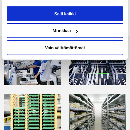
tehokas tuotanto.
Tutustu protopalveluimme
tästä
.
Salli kaikki
Muokkaa
Vain välttämättömät