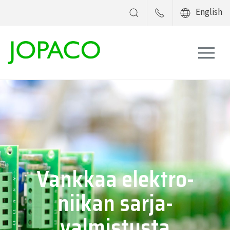
English
Vankkaa elektro­
niikan sarja­
valmistusta