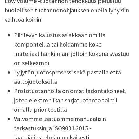
Low Volume -tuotannon tehokkuus perustuu
huolellisen tuotannonohjauksen ohella lyhyisiin
vaihtoaikoihin.
Piirilevyn kalustus asiakkaan omilla
komponteilla tai hoidamme koko
materiaalihankinnan, jolloin kokonaisvastuu
on selkeämpi
Lyijytön juotosprosessi sekä pastalla että
aaltojuotoksella
Prototuotannolla on omat ladontakoneet,
joten elektroniikan sarjatuotanto toimii
omalla prioriteetillä
Valvomme laatuamme manuaalisin
tarkastuksin ja ISO9001:2015 -
laatujärjestelmän mukaisesti