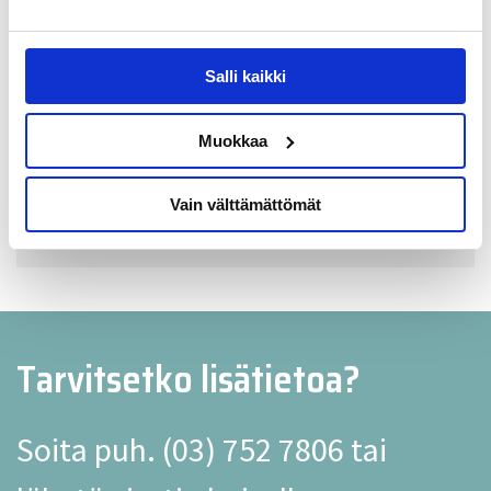
Testaus
AOI + toiminnallinen testaus
Salli kaikki
Materiaalilogistiikka
Protovaiheen ja piensarjojen
Muokkaa
erikoisosaaminen
Valmistettavuuden suunnittelutuki,
Vain välttämättömät
DFM
Tarvitsetko lisätietoa?
Soita puh.
(03) 752 7806
tai