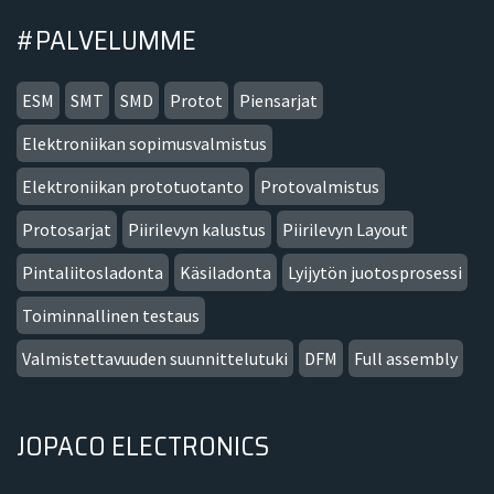
#PALVELUMME
ESM
SMT
SMD
Protot
Piensarjat
Elektroniikan sopimusvalmistus
Elektroniikan prototuotanto
Protovalmistus
Protosarjat
Piirilevyn kalustus
Piirilevyn Layout
Pintaliitosladonta
Käsiladonta
Lyijytön juotosprosessi
Toiminnallinen testaus
Valmistettavuuden suunnittelutuki
DFM
Full assembly
JOPACO ELECTRONICS