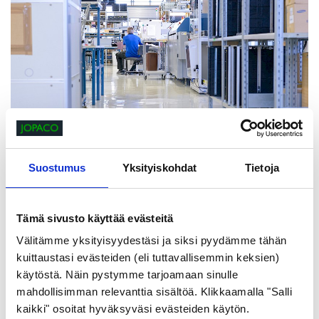
Suostumus
Yksityiskohdat
Tietoja
Palvelumme
pähkinänkuoressa
Tämä sivusto käyttää evästeitä
Välitämme yksityisyydestäsi ja siksi pyydämme tähän
kuittaustasi evästeiden (eli tuttavallisemmin keksien)
käytöstä. Näin pystymme tarjoamaan sinulle
Valmistuspalvelu
mahdollisimman relevanttia sisältöä. Klikkaamalla "Salli
SMT + THT + loppukokoonpano
kaikki" osoitat hyväksyväsi evästeiden käytön.