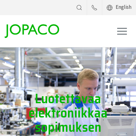
English
Luotettavaa
elektroniikkaa
sopimuksen